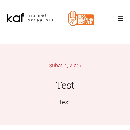
Skip
to
Togg
content
Navi
Anasayfa
Hakkımızda
Şubat 4, 2026
Hizmetler
Test
Blog
test
İletişim