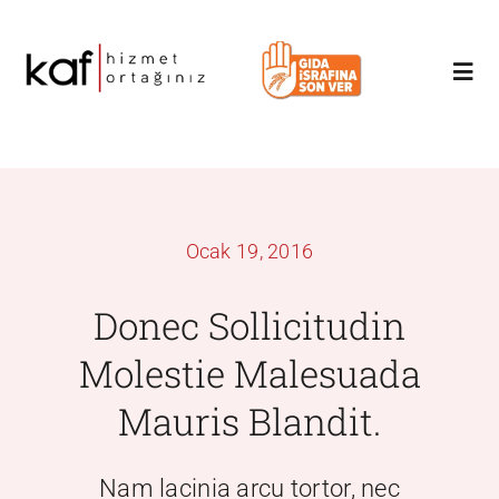
Skip
to
Togg
content
Navi
Anasayfa
Hakkımızda
Ocak 19, 2016
Hizmetler
Donec Sollicitudin
Molestie Malesuada
Blog
Mauris Blandit.
İletişim
Nam lacinia arcu tortor, nec